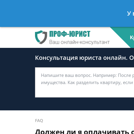
Андрей Мясников
- Налоговый ко
У 
Спросить юриста
К
Консультация юриста онлайн. От
FAQ
Должен ли я оплачивать 