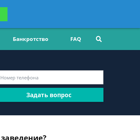
ьтацию
Задать вопрос
платно
Банкротство
FAQ
Задать вопрос
 заведение?