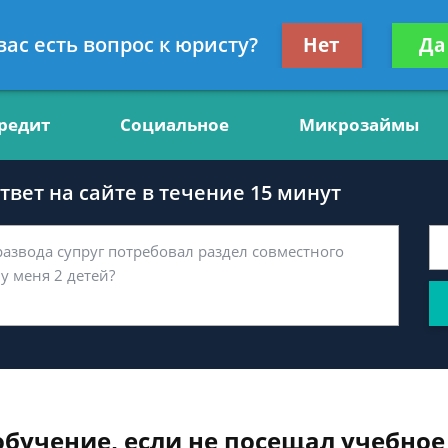
нсультант, юрист по финансам
Получите консул
вас есть вопрос к юристу?
Нет
Да
бес
редит
Социальное
Микрозаймы
вет на сайте в течение 15 минут
обучение, если не посещал учебное