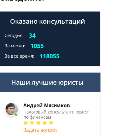
Оказано консультаций
34
Сегодня:
1055
За месяц:
118055
За все время:
Наши лучшие юристы
Андрей Мясников
Налоговый консультант, юрист
по финансам
Задать вопрос