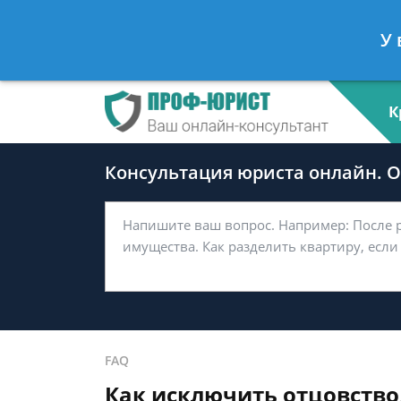
Андрей Мясников
- Налоговый ко
У 
Спросить юриста
К
Консультация юриста онлайн. От
FAQ
Как исключить отцовство,