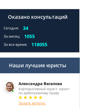
Оказано консультаций
34
Сегодня:
1055
За месяц:
118055
За все время:
Наши лучшие юристы
Александра Веселова
Корпоративный юрист, юрист
по арбитражному праву
Задать вопрос