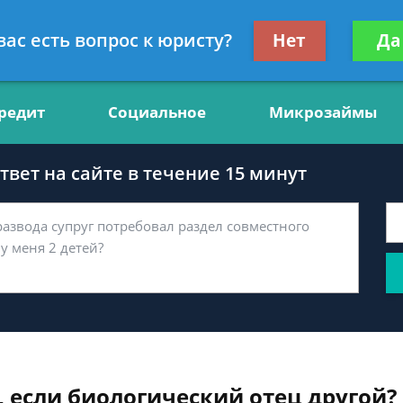
нсультант, юрист по финансам
Получите консул
вас есть вопрос к юристу?
Нет
Да
бес
редит
Социальное
Микрозаймы
вет на сайте в течение 15 минут
 если биологический отец другой?