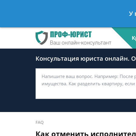
Андрей Мясников
- Налоговый ко
У 
Спросить юриста
К
Консультация юриста онлайн. От
FAQ
Как отменить исполнител