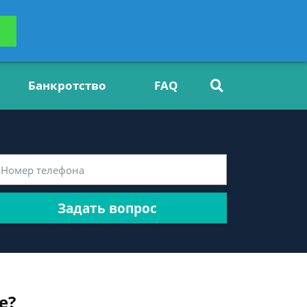
ьтацию
Задать вопрос
платно
Банкротство
FAQ
Задать вопрос
е?