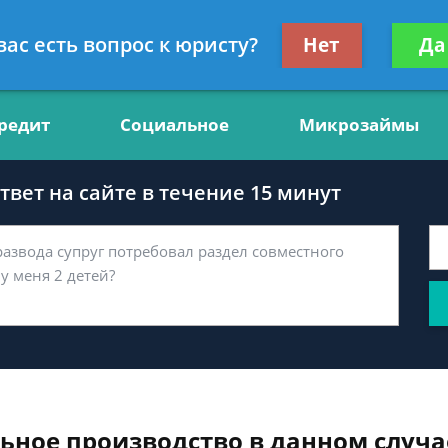
нсультант, юрист по финансам
Получите консул
вас есть вопрос к юристу?
Нет
Да
бес
редит
Социальное
Микрозаймы
вет на сайте в течение 15 минут
ьное производство в данном случа