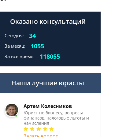
Оказано консультаций
34
Сегодня:
1055
За месяц:
118055
За все время:
Наши лучшие юристы
Артем Колесников
Юрист по бизнесу, вопросы
финансов, налоговые льготы и
начисления
Задать вопрос