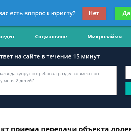
нсультант, юрист по финансам
Получите консул
вас есть вопрос к юристу?
Нет
Да
бес
редит
Социальное
Микрозаймы
вет на сайте в течение 15 минут
акт приема передачи объекта долев