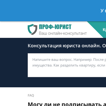
Андрей Мясников
- Налоговый ко
У 
Спросить юриста
К
Консультация юриста онлайн. От
FAQ
Могу ли не подписывать 