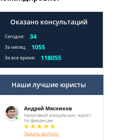
Оказано консультаций
34
Сегодня:
1055
За месяц:
118055
За все время:
Наши лучшие юристы
Андрей Мясников
Налоговый консультант, юрист
по финансам
Задать вопрос