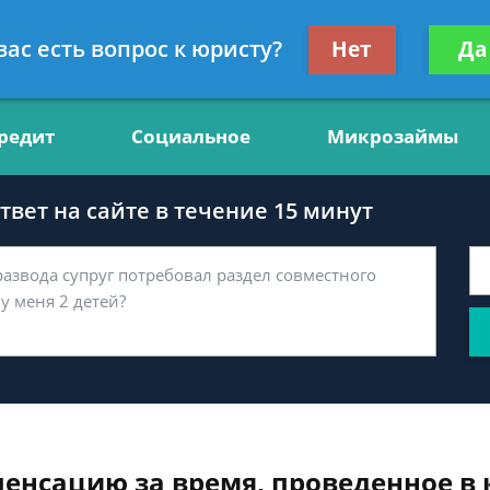
нсультант, юрист по финансам
Получите консул
вас есть вопрос к юристу?
Нет
Да
бес
редит
Социальное
Микрозаймы
вет на сайте в течение 15 минут
енсацию за время, проведенное в