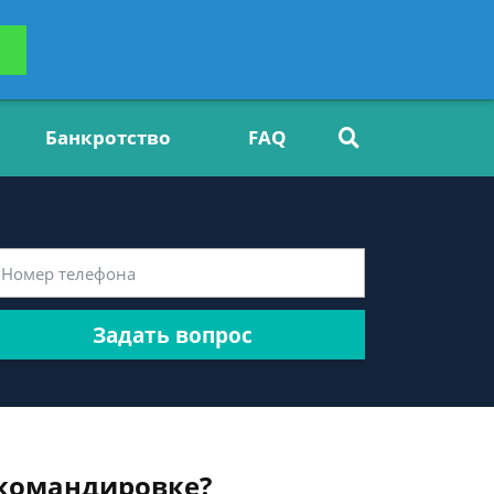
ьтацию
Задать вопрос
платно
Банкротство
FAQ
Задать вопрос
 командировке?