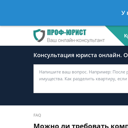
Андрей Мясников
- Налоговый ко
У 
Спросить юриста
К
Консультация юриста онлайн. От
FAQ
Можно ли требовать комп