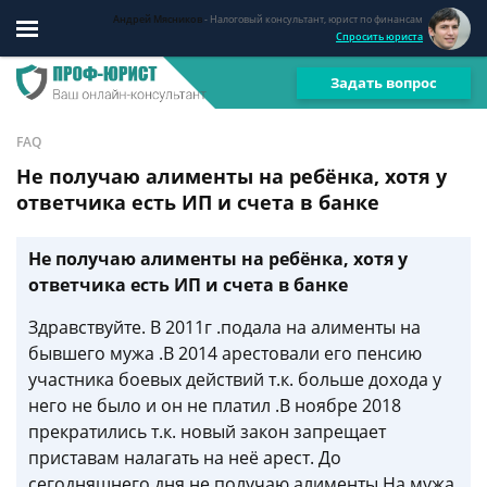
Андрей Мясников
- Налоговый консультант, юрист по финансам
Спросить юриста
Задать вопрос
FAQ
Не получаю алименты на ребёнка, хотя у
ответчика есть ИП и счета в банке
Не получаю алименты на ребёнка, хотя у
ответчика есть ИП и счета в банке
Здравствуйте. В 2011г .подала на алименты на
бывшего мужа .В 2014 арестовали его пенсию
участника боевых действий т.к. больше дохода у
него не было и он не платил .В ноябре 2018
прекратились т.к. новый закон запрещает
приставам налагать на неё арест. До
сегодняшнего дня не получаю алименты.На мужа