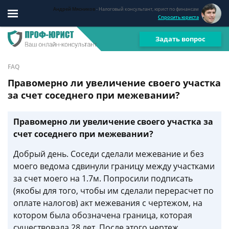
Андрей Мясников
- Налоговый консультант, юрист по финансам
Спросить юриста
Задать вопрос
FAQ
Правомерно ли увеличение своего участка
за счет соседнего при межевании?
Правомерно ли увеличение своего участка за
счет соседнего при межевании?
Добрый день. Соседи сделали межевание и без
моего ведома сдвинули границу между участками
за счет моего на 1.7м. Попросили подписать
(якобы для того, чтобы им сделали перерасчет по
оплате налогов) акт межевания с чертежом, на
котором была обозначена граница, которая
существовала 28 лет. После этого чертеж